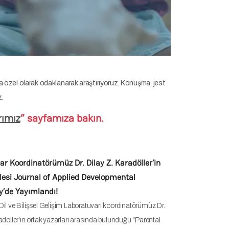
nlara özel olarak odaklanarak araştırıyoruz. Konuşma, jest
z.
rımız
” sayfamıza bakın.
r Koordinatörümüz Dr. Dilay Z. Karadöller’in
lesi Journal of Applied Developmental
y’de Yayımlandı!
il ve Bilişsel Gelişim Laboratuvarı koordinatörümüz Dr.
adöller'in ortak yazarları arasında bulunduğu "Parental