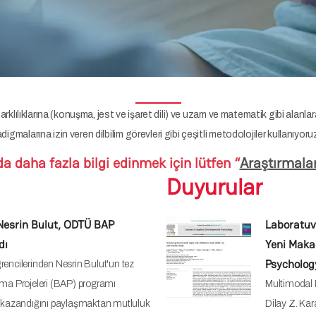
te farklılıklarına (konuşma, jest ve işaret dili) ve uzam ve matematik gibi ala
digmalarına izin veren dilbilim görevleri gibi çeşitli metodolojiler kullanıyoru
 daha fazla bilgi edinmek için lütfen “
Araştırmala
Duyurular
Nesrin Bulut, ODTÜ BAP
Laboratuva
dı
Yeni Maka
Psycholog
rencilerinden Nesrin Bulut'un tez
rma Projeleri (BAP) programı
Multimodal D
kazandığını paylaşmaktan mutluluk
Dilay Z. Kar