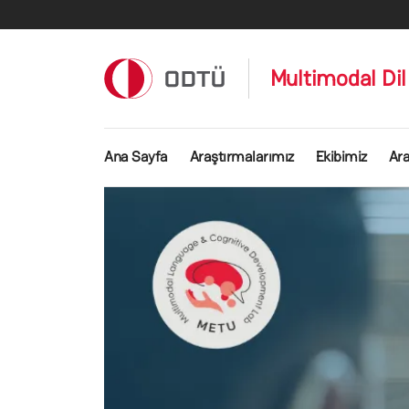
Ana içeriğe atla
Multimodal Dil 
Ana gezinti menüsü
Ana Sayfa
Araştırmalarımız
Ekibimiz
Ara