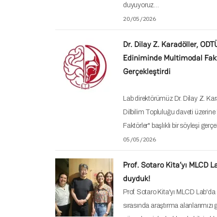
duyuyoruz…
20/05/2026
Dr. Dilay Z. Karadöller, ODT
Ediniminde Multimodal Faktö
Gerçekleştirdi
Lab direktörümüz Dr. Dilay Z. Ka
Dilbilim Topluluğu daveti üzerin
Faktörler" başlıklı bir söyleşi gerç
05/05/2026
Prof. Sotaro Kita’yı MLCD 
duyduk!
Prof. Sotaro Kita'yı MLCD Lab'da
sırasında araştırma alanlarımızı 