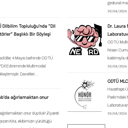
gestural mat
30/04/2026
Ü Dilbilim Topluluğu’nda "Dil
Dr. Laura 
rler" Başlıklı Bir Söyleşi
Laboratuva
ODTÜ Multimo
Nisan Cuma 
radöller, 4 Mayıs tarihinde ODTÜ
katılımıyla o
e "Dil Ediniminde Multimodal
30/04/2026
ekleştirmiştir. Davetleri…
ODTÜ MLCD 
Hacettepe Ü
Lab’da ağırlamaktan onur
Parkı'ndaki M
Laboratuvar 
 ağırlamaktan onur duyduk! Ziyareti
30/04/2026
gezen Kita, ekibimizin yürüttüğü