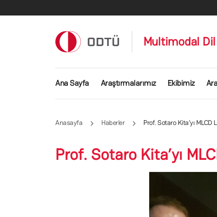
Ana içeriğe atla
Multimodal Dil 
Ana gezinti menüsü
Ana Sayfa
Araştırmalarımız
Ekibimiz
Ara
Anasayfa
Haberler
Prof. Sotaro Kita’yı MLCD
Prof. Sotaro Kita’yı ML