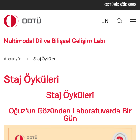
İkincil m
Ana içeriğe atla
ODTÜ
BİDB
ÖİDB
SSS
EN
Multimodal Dil ve Bilişsel Gelişim Labı
Anasayfa
Staj Öyküleri
Staj Öyküleri
Staj Öyküleri
Oğuz'un Gözünden Laboratuvarda Bir
Gün