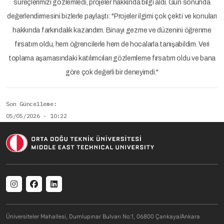
süreçlerimizi gözlemledi, projeler hakkında bilgi aldı. Gün sonunda
değerlendirmesini bizlerle paylaştı: "Projeler ilgimi çok çekti ve konuları
hakkında farkındalık kazandım. Binayı gezme ve düzenini öğrenme
fırsatım oldu, hem öğrencilerle hem de hocalarla tanışabildim. Veri
toplama aşamasındaki katılımcıları gözlemleme fırsatım oldu ve bana
göre çok değerli bir deneyimdi."
Son Güncelleme
05/05/2026 - 10:22
Social menu
Üniversiteler Mahallesi, Dumlupınar Bulvarı No:1, 06800 Çankaya/Ankara