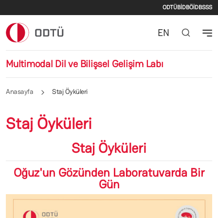
İkincil m
Ana içeriğe atla
ODTÜ
BİDB
ÖİDB
SSS
EN
Multimodal Dil ve Bilişsel Gelişim Labı
Anasayfa
Staj Öyküleri
Staj Öyküleri
Staj Öyküleri
Oğuz'un Gözünden Laboratuvarda Bir
Gün