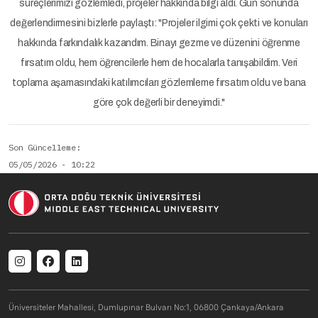
süreçlerimizi gözlemledi, projeler hakkında bilgi aldı. Gün sonunda
değerlendirmesini bizlerle paylaştı: "Projeler ilgimi çok çekti ve konuları
hakkında farkındalık kazandım. Binayı gezme ve düzenini öğrenme
fırsatım oldu, hem öğrencilerle hem de hocalarla tanışabildim. Veri
toplama aşamasındaki katılımcıları gözlemleme fırsatım oldu ve bana
göre çok değerli bir deneyimdi."
Son Güncelleme
05/05/2026 - 10:22
Social menu
Üniversiteler Mahallesi, Dumlupınar Bulvarı No:1, 06800 Çankaya/Ankara