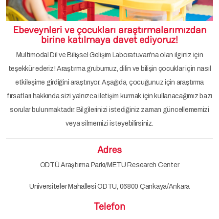
Ebeveynleri ve çocukları araştırmalarımızdan
birine katılmaya davet ediyoruz!
Multimodal Dil ve Bilişsel Gelişim Laboratuvarı'na olan ilginiz için
teşekkür ederiz! Araştırma grubumuz, dilin ve bilişin çocuklar için nasıl
etkileşime girdiğini araştırıyor. Aşağıda, çocuğunuz için araştırma
fırsatları hakkında sizi yalnızca iletişim kurmak için kullanacağımız bazı
sorular bulunmaktadır. Bilgilerinizi istediğiniz zaman güncellememizi
veya silmemizi isteyebilirsiniz.
Adres
ODTÜ Araştırma Parkı/METU Research Center
Universiteler Mahallesi ODTU, 06800 Çankaya/Ankara
Telefon