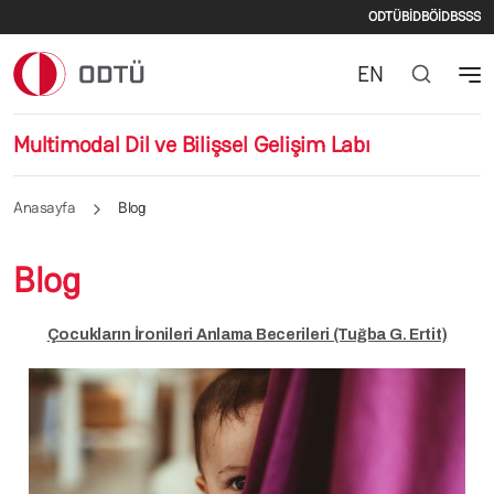
İkincil m
Ana içeriğe atla
ODTÜ
BİDB
ÖİDB
SSS
EN
Multimodal Dil ve Bilişsel Gelişim Labı
Anasayfa
Blog
Blog
Çocukların İronileri Anlama Becerileri (Tuğba G. Ertit)