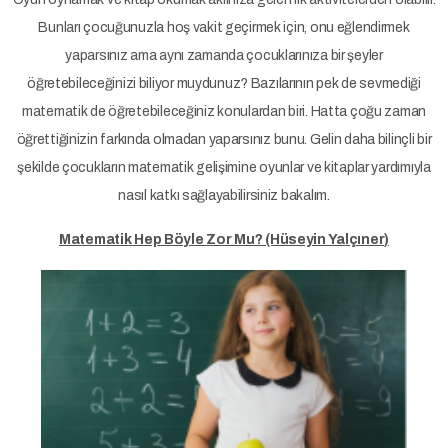
Bunları çocuğunuzla hoş vakit geçirmek için, onu eğlendirmek
yaparsınız ama aynı zamanda çocuklarınıza bir şeyler
öğretebileceğinizi biliyor muydunuz? Bazılarının pek de sevmediği
matematik de öğretebileceğiniz konulardan biri. Hatta çoğu zaman
öğrettiğinizin farkında olmadan yaparsınız bunu. Gelin daha bilinçli bir
şekilde çocukların matematik gelişimine oyunlar ve kitaplar yardımıyla
nasıl katkı sağlayabilirsiniz bakalım.
Matematik Hep Böyle Zor Mu? (Hüseyin Yalçıner)