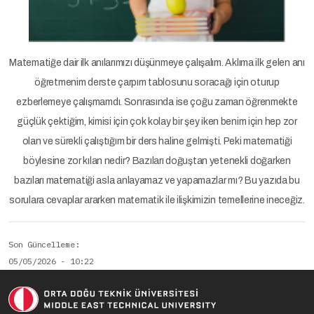
Matematiğe dair ilk anılarımızı düşünmeye çalışalım. Aklıma ilk gelen anı
öğretmenim derste çarpım tablosunu soracağı için oturup
ezberlemeye çalışmamdı. Sonrasında ise çoğu zaman öğrenmekte
güçlük çektiğim, kimisi için çok kolay bir şey iken benim için hep zor
olan ve sürekli çalıştığım bir ders haline gelmişti. Peki matematiği
böylesine zor kılan nedir? Bazıları doğuştan yetenekli doğarken
bazıları matematiği asla anlayamaz ve yapamazlar mı? Bu yazıda bu
sorulara cevaplar ararken matematik ile ilişkimizin temellerine ineceğiz.
Son Güncelleme
05/05/2026 - 10:22