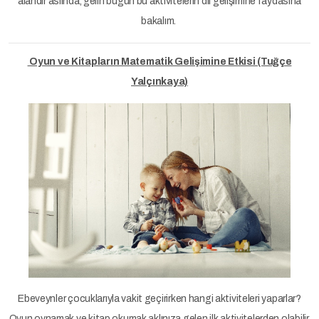
alandır aslında, gelin bugün bu aktivitelerin dil gelişimine faydasına
bakalım.
Oyun ve Kitapların Matematik Gelişimine Etkisi (Tuğçe
Yalçınkaya)
Ebeveynler çocuklarıyla vakit geçirirken hangi aktiviteleri yaparlar?
Oyun oynamak ve kitap okumak aklınıza gelen ilk aktivitelerden olabilir.