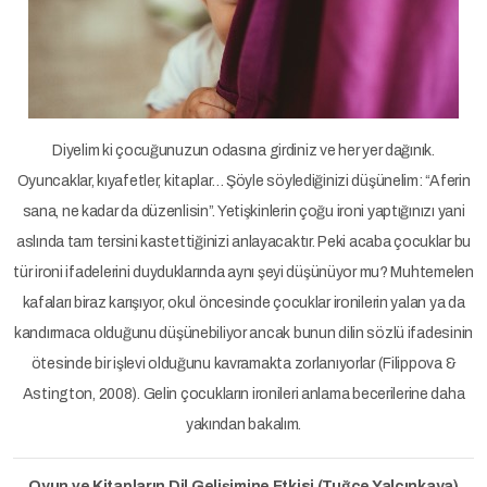
Diyelim ki çocuğunuzun odasına girdiniz ve her yer dağınık.
Oyuncaklar, kıyafetler, kitaplar… Şöyle söylediğinizi düşünelim: “Aferin
sana, ne kadar da düzenlisin”. Yetişkinlerin çoğu ironi yaptığınızı yani
aslında tam tersini kastettiğinizi anlayacaktır. Peki acaba çocuklar bu
tür ironi ifadelerini duyduklarında aynı şeyi düşünüyor mu? Muhtemelen
kafaları biraz karışıyor, okul öncesinde çocuklar ironilerin yalan ya da
kandırmaca olduğunu düşünebiliyor ancak bunun dilin sözlü ifadesinin
ötesinde bir işlevi olduğunu kavramakta zorlanıyorlar (Filippova &
Astington, 2008). Gelin çocukların ironileri anlama becerilerine daha
yakından bakalım.
Oyun ve Kitapların Dil Gelişimine Etkisi (Tuğçe Yalçınkaya)